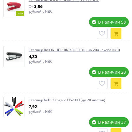
3,96
От
рублей с НДС
NEW
В наличии 58
Степлер RAION HD-10NR (HS-10H) на 20л., скоба №10
4,80
рублей с НДС
В наличии 20
Степлер №10 Kangaro HS-10H (до 20 листов)
7,92
рублей с НДС
В наличии 37