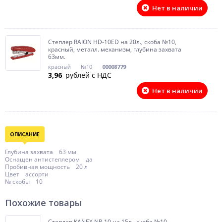
Нет в наличии
Степлер RAION HD-10ED на 20л., скоба №10,
красный, металл. механизм, глубина захвата
63мм.
красный
№10
00008779
3,96
рублей с НДС
Нет в наличии
ОПИСАНИЕ
Глубина захвата 63 мм
Оснащен антистеплером да
Пробивная мощность 20 л
Цвет ассорти
№ скобы 10
Похожие товары
Степлер KANEX NR-10 на 15л., скоба №10