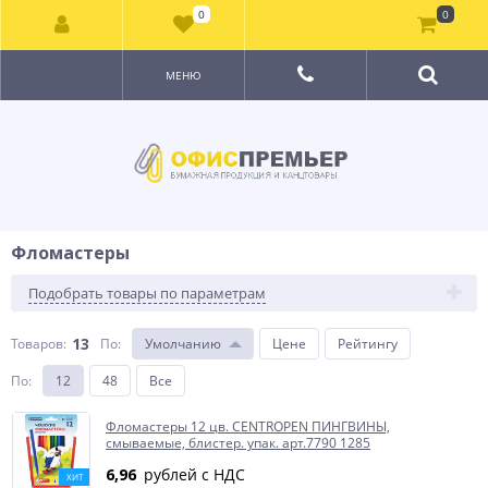
0
0
МЕНЮ
Фломастеры
Подобрать товары по параметрам
13
Товаров:
По
:
Умолчанию
Цене
Рейтингу
По
:
12
48
Все
Фломастеры 12 цв. CENTROPEN ПИНГВИНЫ,
смываемые, блистер. упак. арт.7790 1285
6,96
рублей с НДС
ХИТ