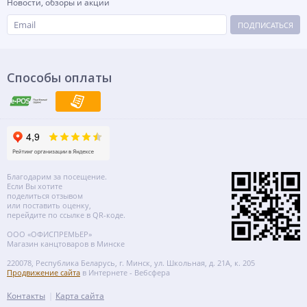
Новости, обзоры и акции
ПОДПИСАТЬСЯ
Способы оплаты
Благодарим за посещение.
Если Вы хотите
поделиться отзывом
или поставить оценку,
перейдите по ссылке в QR-коде.
ООО «ОФИСПРЕМЬЕР»
Магазин канцтоваров в Минске
220078, Республика Беларусь, г. Минск, ул. Школьная, д. 21А, к. 205
Продвижение сайта
в Интернете - Вебсфера
Контакты
Карта сайта