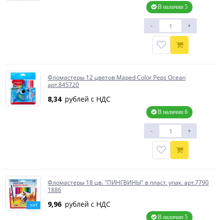
В наличии 5
-
+
Фломастеры 12 цветов Maped Color Peps Ocean
арт.845720
8,34
рублей с НДС
В наличии 6
-
+
Фломастеры 18 цв. "ПИНГВИНЫ" в пласт. упак. арт.7790
1886
9,96
рублей с НДС
ХИТ
В наличии 5