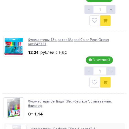
-
+
Фломастеры 18 цветов Maped Color Peps Ocean
арт.845721
12,24
рублей с НДС
В наличии 3
-
+
Фломастеры Berlingo "Жил-был кот", смываемые,
блистер
От
1,14
Фломастеры Berlingo "Жил-был кот", 6