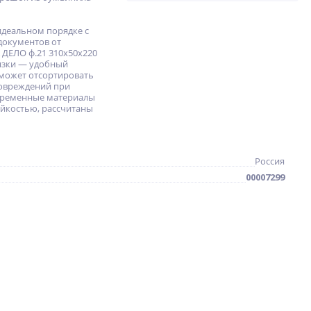
деальном порядке с
документов от
 ДЕЛО ф.21 310x50x220
вязки — удобный
оможет отсортировать
повреждений при
овременные материалы
йкостью, рассчитаны
Россия
00007299