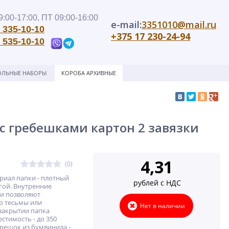
:00-17:00, ПТ 09:00-16:00
e-mail:
3351010@mail.ru
 335-10-10
+375 17 230-24-94
 535-10-10
ОЛЬНЫЕ НАБОРЫ
КОРОБА АРХИВНЫЕ
с гребешками картон 2 завязки
4,31
(0)
риал папки - плотный
рублей с НДС
гой. Внутренние
ми позволяют
ю тесьмы или
Нет в наличии
закрытии папка
стимость - до 350
орешок из бумвинила -