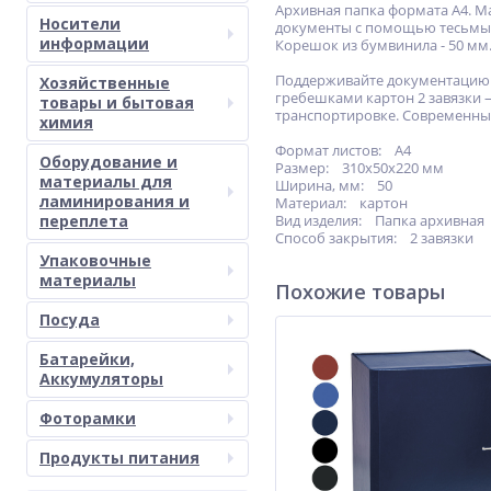
Архивная папка формата А4. М
Носители
документы с помощью тесьмы и
информации
Корешок из бумвинила - 50 мм.
Поддерживайте документацию в
Хозяйственные
гребешками картон 2 завязки 
товары и бытовая
транспортировке. Современны
химия
Формат листов: А4
Оборудование и
Размер: 310x50x220 мм
материалы для
Ширина, мм: 50
ламинирования и
Материал: картон
переплета
Вид изделия: Папка архивная
Способ закрытия: 2 завязки
Упаковочные
материалы
Похожие товары
Посуда
Батарейки,
Аккумуляторы
Фоторамки
Продукты питания