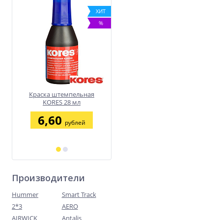
Размер: 235*120*310мм; • Фор
ХИТ
ХИТ
А4+; • Цвет: ассорти.
ХИТ
%
%
%
т.
Краска штемпельная
Набор раскрасок из 13 шт.
KORES 28 мл
6,60
9,96
рублей
рублей
Производители
Hummer
Smart Track
2*3
AERO
AIRWICK
Antalis