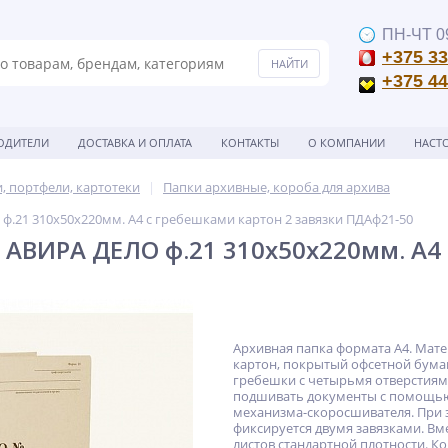
ПН-ЧТ 09
+375 33
+375 44
ОДИТЕЛИ
ДОСТАВКА И ОПЛАТА
КОНТАКТЫ
О КОМПАНИИ
НАСТ
, портфели, картотеки
Папки архивные, короба для архива
ф.21 310x50x220мм. А4 с гребешками картон 2 завязки ПДАф21-50
 АВИРА ДЕЛО ф.21 310x50x220мм. А4 
Архивная папка формата А4. Мате
картон, покрытый офсетной бума
гребешки с четырьмя отверстия
подшивать документы с помощь
механизма-скоросшивателя. При 
фиксируется двумя завязками. Вме
листов стандартной плотности. К