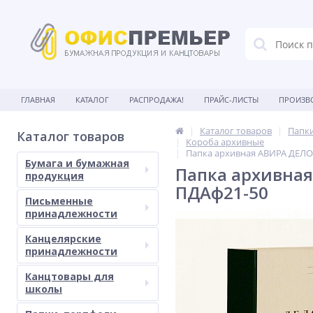
ГЛАВНАЯ
КАТАЛОГ
РАСПРОДАЖА!
ПРАЙС-ЛИСТЫ
ПРОИЗВ
Каталог товаров
Папки
Каталог товаров
Короба архивные
Папка архивная АВИРА ДЕЛО 
Бумага и бумажная
Папка архивная
продукция
ПДАф21-50
Письменные
принадлежности
Канцелярские
принадлежности
Канцтовары для
школы