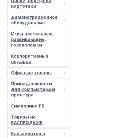
Папки, портфели,
картотеки
Демонстрационное
оборудование
Игры настольные,
развивающие,
головоломки
Корпоративные
подарки
Офисные товары
Принадлежности
для компьютера и
принтера
Символика РБ
Товары на
РАСПРОДАЖЕ
Калькуляторы