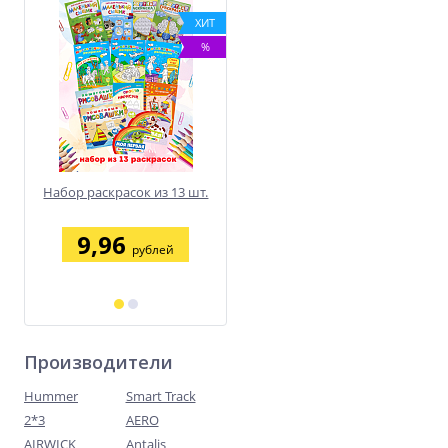
ХИТ
ХИТ
ХИТ
%
%
%
Набор раскрасок из 13 шт.
Краска штемпельная
KORES 28 мл
9,96
6,60
рублей
рублей
Производители
Hummer
Smart Track
2*3
AERO
AIRWICK
Antalis